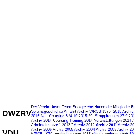
Der Verein
Unser Team
Erfolgreiche Hunde der Mitglieder
E
DWZRV
Vereinsgeschichte
Anfahrt
Archiv WRCB 1975 -2018
Archiv
2015
Nat. Coursing 3./4.10.2015
29. Struppirennen 27.9.20
Archiv 2014
Coursing-Training 2014
Veranstaltungen 2014
Arbeitseinsätze " 2013 "
Archiv 2012
Archiv 2011
Archiv 2
Archiv 2006
Archiv 2005
Archiv 2004
Archiv 2003
Archiv 2
VDH
WRCB
1979-Vereinsheimbau
1985-Vereinsmeisterschaft
19